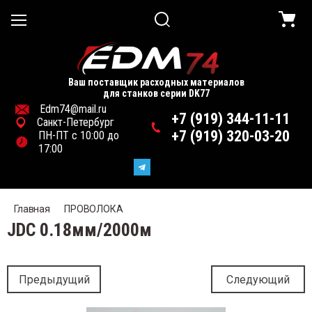
Ваш поставщик расходных материалов
Назад
для станков серии DK77
Edm74@mail.ru
+7 (919) 344-11-11
Санкт-Петербург
ОЧЕЕ
+7 (919) 320-03-20
ПН-ПТ с 10:00 до
17:00
МНИ и ШКИВЫ
ДШИПНИКИ
Главная
ПРОВОЛОКА
JDC 0.18мм/2000м
НАСТКА и ИНСТРУМЕНТ
ЕКТРОДЫ
Предыдущий
Следующий
АНКИ