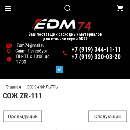
Ваш поставщик расходных материалов
Назад
для станков серии DK77
Edm74@mail.ru
+7 (919) 344-11-11
Санкт-Петербург
ОЧЕЕ
+7 (919) 320-03-20
ПН-ПТ с 10:00 до
17:00
МНИ и ШКИВЫ
ДШИПНИКИ
Главная
СОЖ и ФИЛЬТРЫ
СОЖ ZR-111
НАСТКА и ИНСТРУМЕНТ
ЕКТРОДЫ
Предыдущий
Следующий
АНКИ